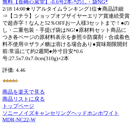
無料【長崎心泉堂】-0.6号2本-*のし・袋NG*
2/18 14:00★リアルタイムランキング1位★商品詳細
⇒【コチラ】ショップオブザイヤーエリア賞連続受賞
で超赤字！なんと52％OFFお一人様3セットまで！●の
し・二重包装・手提げ袋はNG!●原材料セット商品に
つき各ページの原材料表示を参照※防腐剤・合成着色
料不使用※ザラメ糖は溶ける場合あり●賞味期限開封
前:常温にて約2週間●外寸目安*0.6
号:27.5x7.0x7.0cm(310g)×2本
評価: 4.46
商品を楽天で見る
商品リストに戻る
トップページ
ソニーノイズキャンセリングヘッドホンホワイト
MDR-NC22-W