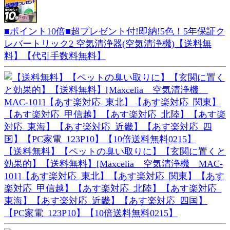
■ポイント10倍■超プレゼント付!即納!5色！5年保証ク
レバートリック2 空気清浄器(空気清浄機)【送料無
料】【代引手数料無料】
【送料無料】【ペットの臭い取りに】【玄関に置くと
効果的】【送料無料】[Maxcelia 空気清浄機 MAC-
101]【あす楽対応_東北】【あす楽対応_関東】【あす
楽対応_甲信越】【あす楽対応_北陸】【あす楽対応_
東海】【あす楽対応_近畿】【あす楽対応_四国】
【PC家電_123P10】【10倍送料無料0215】