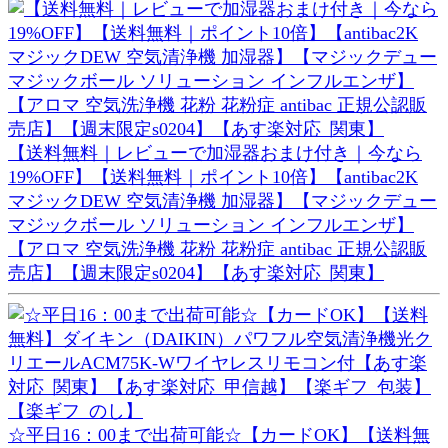
【送料無料｜レビューで加湿器おまけ付き｜今なら
19%OFF】【送料無料｜ポイント10倍】【antibac2K
マジックDEW 空気清浄機 加湿器】【マジックデュー
マジックボール ソリューション インフルエンザ】
【アロマ 空気洗浄機 花粉 花粉症 antibac 正規公認販
売店】【週末限定s0204】【あす楽対応_関東】
☆平日16：00まで出荷可能☆【カードOK】【送料無