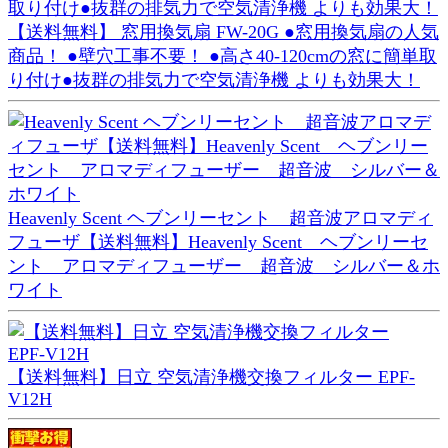
【送料無料】 窓用換気扇 FW-20G ●窓用換気扇の人気
商品！ ●壁穴工事不要！ ●高さ40-120cmの窓に簡単取
り付け●抜群の排気力で空気清浄機 よりも効果大！
Heavenly Scent ヘブンリーセント 超音波アロマディ
フューザ【送料無料】Heavenly Scent ヘブンリーセ
ント アロマディフューザー 超音波 シルバー＆ホ
ワイト
【送料無料】日立 空気清浄機交換フィルター EPF-
V12H