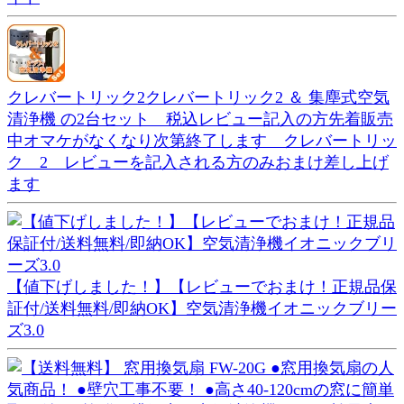
クレバートリック2クレバートリック2 ＆ 集塵式空気
清浄機 の2台セット 税込レビュー記入の方先着販売
中オマケがなくなり次第終了します クレバートリッ
ク 2 レビューを記入される方のみおまけ差し上げ
ます
【値下げしました！】【レビューでおまけ！正規品保
証付/送料無料/即納OK】空気清浄機イオニックブリー
ズ3.0