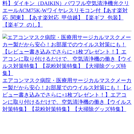
料】ダイキン（DAIKIN）パワフル空気清浄機光クリ
エールACM75K-Wワイヤレスリモコン付【あす楽対
応_関東】【あす楽対応_甲信越】【楽ギフ_包装】
【楽ギフ_のし】
エアコンマスク病院・医療用サージカルマスクメーカ
ー製だから安心！お部屋でのウイルス対策にも！【レ
ビュー書き込みでさらに+1枚プレゼント！】エアコ
ンに取り付けるだけで、空気清浄機の働き【ウイルス
対策特集】【花粉対策特集】【大掃除グッズ特集】