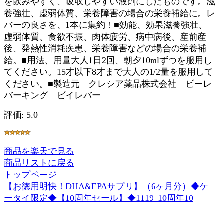
を飲みやすく、吸収しやすい液剤にしたものです。滋
養強壮、虚弱体質、栄養障害の場合の栄養補給に。レ
バーの良さを、1本に集約！■効能、効果滋養強壮、
虚弱体質、食欲不振、肉体疲労、病中病後、産前産
後、発熱性消耗疾患、栄養障害などの場合の栄養補
給。■用法、用量大人1日2回、朝夕10mlずつを服用し
てください。15才以下8才まで大人の1/2量を服用して
ください。■製造元 クレシア薬品株式会社 ビーレ
バーキング ビイレバー
評価: 5.0
商品を楽天で見る
商品リストに戻る
トップページ
【お徳用明快！DHA&EPAサプリ】（6ヶ月分）◆ケ
ータイ限定◆【10周年セール】◆1119_10周年10