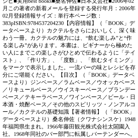
シピ■実用best books■桑名伸佐■日本文芸社■2006年02
月この著者の新着メールを登録する発行年月：2006年
02月登録情報サイズ：単行本ページ数：
383pISBN:9784537204230【内容情報】（「BOOK」デ
ータベースより）カクテルをさらにおいしく、深く味
わう一冊。カクテルの魅力には、“飲む楽しみ”と“作
る楽しみ”があります。本書は、ビギナーから極めた
い人にまでこの楽しさがひとめで伝わるように「テイ
スト」、「作り方」、「度数」、「飲むタイミング」
をマークで表示しました。一流バーの味とレシピを存
分にご堪能ください。【目次】（「BOOK」データベ
ースより）ジンベース／ラムベース／ウオッカベース
／リキュールベース／ウイスキーベース／ブランデー
ベース／テキーラベース／ワインベース／ビール・日
本酒・焼酎ベース／その他のスピリッツ・ノンアルコ
ール／カクテルの基礎知識【著者情報】（「BOOK」
データベースより）桑名伸佐（クワナシンスケ）1948
年福岡県生まれ。1966年藤田観光株式会社太閤園入
社。1968年同社のバー部門に転属しバーテンダーへ。