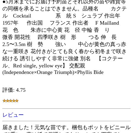
●5月末までにお届け予約苗とそれ以外の苗や雑貨等
の同梱を承ることはできません。品種名 カクテ
ル Cocktail 系 統 S シュラブ 作出年
1957年 作出国 フランス 作出者 F Mailland
花 色 朱赤に中心黄 花 径 中輪 香 り
微香 開花性 四季咲き 樹 形 つる 伸 長
2.5〜3.5m 樹 勢 強い 中心が黄色の真っ赤
な一重咲き 花付きがとても良く春から初冬まで咲き
続ける 誘引しやすく非常に強健 別名 【コクテー
ル、Red single, yellow eye】 交配親
(Independence×Orange Triumph)×Phyllis Bide
評価: 4.75
レビュー
届きました！元気な苗です。梱包もポットをビニール