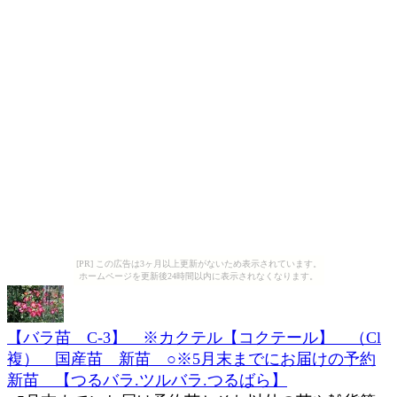
[PR] この広告は3ヶ月以上更新がないため表示されています。
ホームページを更新後24時間以内に表示されなくなります。
【バラ苗 C-3】 ※カクテル【コクテール】 （Cl
複） 国産苗 新苗 ○※5月末までにお届けの予約
新苗 【つるバラ.ツルバラ.つるばら】