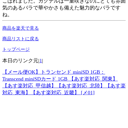
こばれました。カクテルは一重咲きなのにとても雰囲
気のあるバラで華やかさも備えた魅力的なバラです
ね。
商品を楽天で見る
商品リストに戻る
トップページ
本日のリンク元|
1
|
【メール便OK】トランセンド miniSD 1GB：
Transcend miniSDカード 1GB 【あす楽対応_関東】
【あす楽対応_甲信越】【あす楽対応_北陸】【あす楽
対応_東海】【あす楽対応_近畿】 [メ01]