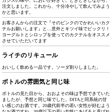
カシスの味や、においが好きで。どきどきしながら、
注文しました。これから、十分冷やして飲んでみよう
かと思います。
お客さんからの注文で『そのピンクのでかわいいカク
テルお願いします』と…意外とキツイ味でビックリ！
ヨーグルトとシロップを使ってのカクテルをオススメ
させていただいてます
ライチのリキュール
おいしく飲める一品です。ソーダ割りしました。
ボトルの雰囲気と同じ味
ボトルの見た目から、おおよその味は予想できていた
ましたが、予想と同じ味でした。DITAと同系統の甘
い感じのお酒です。20歳代前半の若い女性が好むよう
なお酒ですね。30歳以下の若い女性にあげると喜ばれ