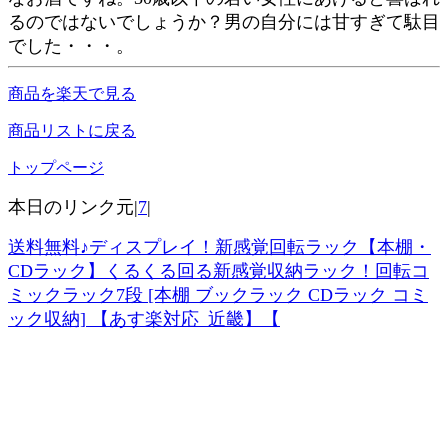
るのではないでしょうか？男の自分には甘すぎて駄目
でした・・・。
商品を楽天で見る
商品リストに戻る
トップページ
本日のリンク元|
7
|
送料無料♪ディスプレイ！新感覚回転ラック【本棚・
CDラック】くるくる回る新感覚収納ラック！回転コ
ミックラック7段 [本棚 ブックラック CDラック コミ
ック収納] 【あす楽対応_近畿】【