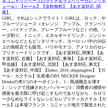
＆コニャックベースのライチ＆ラズベリーセレブリキ
ュール）【セール】【送料無料】 【あす楽対応_関
東】
GIRL、それはシックでライト！ GIRLは、ロック、や
フルーツジュース（オレンジ、アップル、クランベリ
ー、パイナップル、グレープフルーツなど）の他、ソ
ーダ割り、トニック、エネルギードリンク、ジンジャ
エールなどともピッタリマッチ。ヨーロッパ中の50以
上の免税店でも販売。パリやモナコ、アメリカのセレ
ブリティードリンクです。【あす楽対応_関東】【あ
す楽対応_近畿】【あす楽対応_東海】【あす楽対応_
甲信越】【あす楽対応_北陸】【あす楽対応_東北】
【あす楽対応_中国】【father_2010_shippingfree】【ガ
ール・カクテル】生産者のBY NECKER Designer
Drinksの考3つのキーポイント。1：既成概念を壊す
2：シックで洗練されたパッケージ3：消費者の感情や
感覚を最大限に呼び起こすものでありながら、カロリ
ー少なめなライトなレシピセレブリティカクテル【ガ
ール】は本場フランス・コニャック地方で製造された