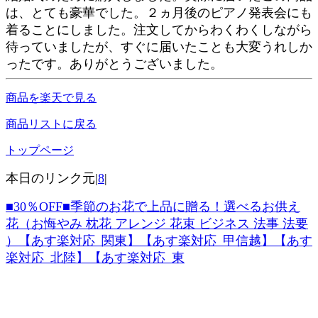
は、とても豪華でした。２ヵ月後のピアノ発表会にも
着ることにしました。注文してからわくわくしながら
待っていましたが、すぐに届いたことも大変うれしか
ったです。ありがとうございました。
商品を楽天で見る
商品リストに戻る
トップページ
本日のリンク元|
8
|
■30％OFF■季節のお花で上品に贈る！選べるお供え
花（お悔やみ 枕花 アレンジ 花束 ビジネス 法事 法要
）【あす楽対応_関東】【あす楽対応_甲信越】【あす
楽対応_北陸】【あす楽対応_東