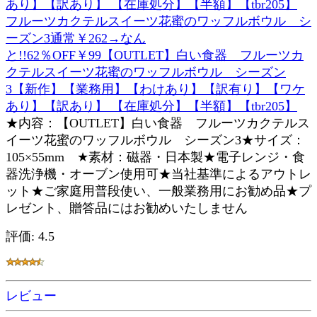
フルーツカクテルスイーツ花蜜のワッフルボウル シ
ーズン3通常￥262→なん
と!!62％OFF￥99【OUTLET】白い食器 フルーツカ
クテルスイーツ花蜜のワッフルボウル シーズン
3【新作】【業務用】【わけあり】【訳有り】【ワケ
あり】【訳あり】 【在庫処分】【半額】【tbr205】
★内容：【OUTLET】白い食器 フルーツカクテルス
イーツ花蜜のワッフルボウル シーズン3★サイズ：
105×55mm ★素材：磁器・日本製★電子レンジ・食
器洗浄機・オーブン使用可★当社基準によるアウトレ
ット★ご家庭用普段使い、一般業務用にお勧め品★プ
レゼント、贈答品にはお勧めいたしません
評価: 4.5
レビュー