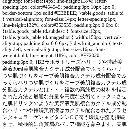
align:top; font-size:14px; line-height:118%; letter-
spacing:1px; color:#454545; padding:3px 10px 1px 0;
border-bottom:1px solid #EEEEEE; }table.goods_table td
{ vertical-align:top; font-size:14px; letter-spacing:1px;
line-height:132%; color:#353535; padding:2px 0 6px 0;
}table.goods_table td.subdesc { font-size:12px;
}table.goods_table td.imageshot { width:150px; vertical-
align:top; padding:6px 0 0 6px; } div.fruit_annnin { text-
align:left; vertical-align:top; font-size:16px; font-
weight:bold; line-height:118%; color:#FF2020;
padding:6px 0; }BBラボラトリーズハリ・つや持続美
容液30ml美肌複合カクテル成分配合でふっくらハリ
つや肌づくりをキープ美肌複合カクテル成分配合でふ
っくらハリつや肌づくりをキープ美肌複合カクテル成
分配合カクテルとは・・・複数の高純度の材料を指定
された方法と最適な分量を高度な技術でミックスさせ
た肌ドリンクのような美容液美肌複合カクテル成分配
合ハリ・つや持続美容液はカクテル配合されたプラセ
ンタ＋コラーゲン＋ビタミンCで潤う環境を整え持続
させ、積極的に角質層のバリア機能を育みます。美肌