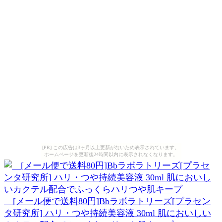
[PR] この広告は3ヶ月以上更新がないため表示されています。
ホームページを更新後24時間以内に表示されなくなります。
[メール便で送料80円]Bbラボラトリーズ[プラセン
タ研究所] ハリ・つや持続美容液 30ml 肌においしい