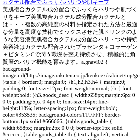
カクテル配合でふっくらハリつや肌キープ
美肌複合カクテル成分配合でふっくらハリつや肌づく
りをキープ美肌複合カクテル成分配合カクテルと
は・・・複数の高純度の材料を指定された方法と最適
な分量を高度な技術でミックスさせた肌ドリンクのよ
うな美容液美肌複合カクテル成分配合ハリ・つや持続
美容液はカクテル配合されたプラセンタ＋コラーゲン
＋ビタミンCで潤う環境を整え持続させ、積極的に角
質層のバリア機能を育みます。a.gnavi02 {
background-
image:url('http://image.rakuten.co.jp/kenkoex/cabinet/top/gn
}table { border:0; margin:0; }h1,h2,h3,h4 { margin:0;
padding:0; font-size:12px; font-weight:normal; }b { font-
weight:bold; }h3.goods_desc { width:658px;margin:6px 0
0 0; padding:5px 0 4px 0; font-size:14px; line-
height:118%; letter-spacing:1px; font-weight:bold;
color:#353535; background-color:#FFFFFF; border-
bottom:1px solid #666666; }table.goods_table {
width:658px; margin:2px 0 0 0; border-top:1px solid
#cccccc; }table.goods_table th { text-align:left; vertical-