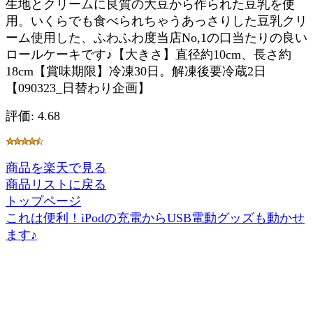
生地とクリームに良質の大豆から作られた豆乳を使
用。いくらでも食べられちゃうあっさりした豆乳クリ
ーム使用した、ふわふわ度当店No,1の口当たりの良い
ロールケーキです♪【大きさ】直径約10cm、長さ約
18cm【賞味期限】冷凍30日。解凍後要冷蔵2日
【090323_日替わり企画】
評価: 4.68
商品を楽天で見る
商品リストに戻る
トップページ
これは便利！iPodの充電からUSB電動グッズも動かせ
ます♪