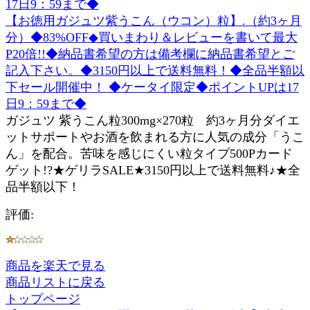
【お徳用ガジュツ紫うこん（ウコン）粒】.（約3ヶ月
分）◆83%OFF◆買いまわり＆レビューを書いて最大
P20倍!!◆納品書希望の方は備考欄に納品書希望とご
記入下さい。◆3150円以上で送料無料！◆全品半額以
下セール開催中！ ◆ケータイ限定◆ポイントUPは17
日9：59まで◆
ガジュツ 紫うこん粒300mg×270粒 約3ヶ月分ダイエ
ットサポートやお酒を飲まれる方に人気の成分「うこ
ん」を配合。苦味を感じにくい粒タイプ500Pカード
ゲット!?★ゲリラSALE★3150円以上で送料無料♪★全
品半額以下！
評価:
商品を楽天で見る
商品リストに戻る
トップページ