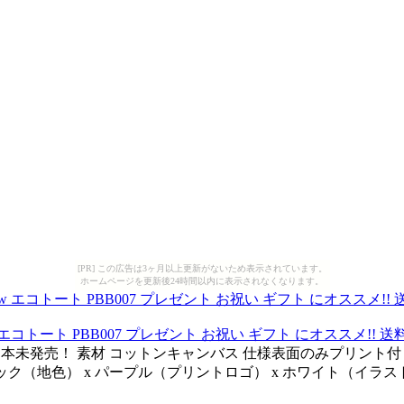
[PR] この広告は3ヶ月以上更新がないため表示されています。
ホームページを更新後24時間以内に表示されなくなります。
 エコトート PBB007 プレゼント お祝い ギフト にオススメ!! 送
本未発売！ 素材 コットンキャンバス 仕様表面のみプリント付
 ブラック（地色） x パープル（プリントロゴ） x ホワイト（イラスト） サイ