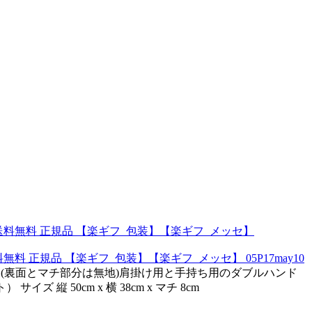
料無料 正規品 【楽ギフ_包装】【楽ギフ_メッセ】 05P17may10
 (裏面とマチ部分は無地)肩掛け用と手持ち用のダブルハンド
ズ 縦 50cm x 横 38cm x マチ 8cm