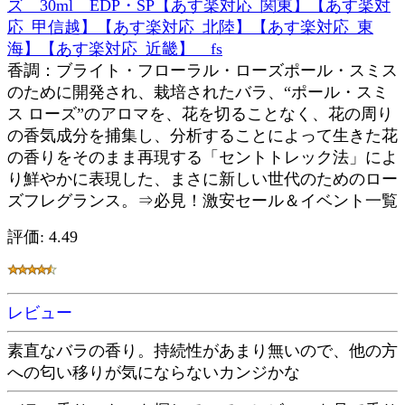
ズ 30ml EDP・SP【あす楽対応_関東】【あす楽対
応_甲信越】【あす楽対応_北陸】【あす楽対応_東
海】【あす楽対応_近畿】 fs
香調：ブライト・フローラル・ローズポール・スミス
のために開発され、栽培されたバラ、“ポール・スミ
ス ローズ”のアロマを、花を切ることなく、花の周り
の香気成分を捕集し、分析することによって生きた花
の香りをそのまま再現する「セントトレック法」によ
り鮮やかに表現した、まさに新しい世代のためのロー
ズフレグランス。⇒必見！激安セール＆イベント一覧
評価: 4.49
レビュー
素直なバラの香り。持続性があまり無いので、他の方
への匂い移りが気にならないカンジかな