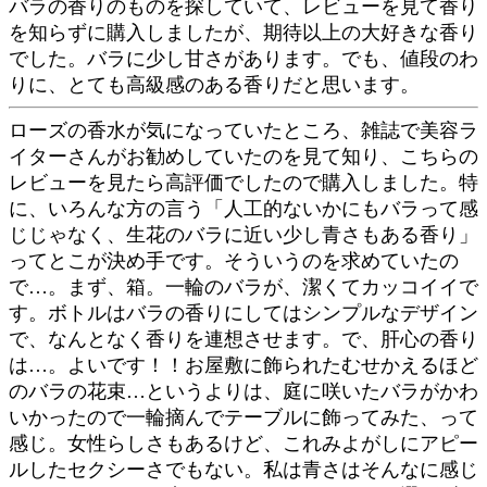
バラの香りのものを探していて、レビューを見て香り
を知らずに購入しましたが、期待以上の大好きな香り
でした。バラに少し甘さがあります。でも、値段のわ
りに、とても高級感のある香りだと思います。
ローズの香水が気になっていたところ、雑誌で美容ラ
イターさんがお勧めしていたのを見て知り、こちらの
レビューを見たら高評価でしたので購入しました。特
に、いろんな方の言う「人工的ないかにもバラって感
じじゃなく、生花のバラに近い少し青さもある香り」
ってとこが決め手です。そういうのを求めていたの
で…。まず、箱。一輪のバラが、潔くてカッコイイで
す。ボトルはバラの香りにしてはシンプルなデザイン
で、なんとなく香りを連想させます。で、肝心の香り
は…。よいです！！お屋敷に飾られたむせかえるほど
のバラの花束…というよりは、庭に咲いたバラがかわ
いかったので一輪摘んでテーブルに飾ってみた、って
感じ。女性らしさもあるけど、これみよがしにアピー
ルしたセクシーさでもない。私は青さはそんなに感じ