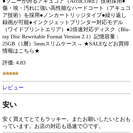
●ソニーが誇るアキュコア（AccuCORE）技術採用●
傷・埃・汚れに強い高性能なハードコート（アキュコ
ア技術）を採用●ノンカートリッジタイプ●繰り返し
録画が可能●インクジェットプリンター対応モデル
（ワイドプリントエリア）●2倍速対応ディスク（Blu-
ray Disc Rewritable Format Version 2.1）記憶容量：
25GB（1層）5mmスリムケース→ ★SALEなどお買得
情報はこちら★
評価: 4.83
レビュー
安い
安く買えてとてもラッキー。またお願いしたいとおも
っています。お店の対応も迅速で◎です。