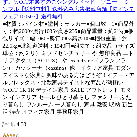
す。％OFF木製すのこシングルベッド ソニー シ
ンプル【送料無料】送料込み広告掲載店舗【夏インテ
フェア100507】送料無料
■材質：パイン材■塗料：ラッカー■個口数：1■商品外
寸：幅2000×奥行1035×高さ235■商品重量：約21kg■梱
包サイズ：幅1060×奥行990×高さ105■梱包重量：約
22.5kg■北海道送料：1540円■組立て：組立品（サイズ
単位：約ミリ）ミッドセンチュリー や 無印良品 ニト
リ アクタス（ACTUS） や Francfranc（フランフラ
ン） カッシーナ（cassina）他 イタリア家具 モダン
テイストな家具に興味のある方はどうぞ！イデー・ア
ルフレックス・北欧家具テイストな商品が勢揃い
％OFF 1K 1R デザイン家具 SALE アウトレット モダ
ン インテリア セール ひとり暮らし ファミリー ふた
り暮らし ワンルーム 一人暮らし 家具 激安 収納 新生
活 特売 オフィス家具 事務用家具
評価: 4.33