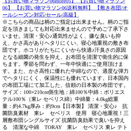
【お買い物マラソン06more05】 【お買い物マラソン
06】 【お買い物マラソン06送料無料】 【敷き布団/オ
ールシーズン対応/セール/高級】
※こちらの商品は柄のご指定は出来ません。柄のご指
定を頂きましても対応出来ませんので予めご了承下さ
いませ。清潔・安心♪通気性がよく、嫌な臭いも抑
え、かさ高がありヘタリにくい、寝心地重視の敷き布
団です。ホコリがたちにくいから快適♪汗臭さの原因
となる細菌の発生を抑え、お布団を清潔で衛生的に保
ちます。季節を問わず、一年中快適にご使用頂けま
す。また、かさ高性に優れた中綿なので、適度な弾力
でヘタリにくく、保温性にも優れています。日本国内
の布団工場にて加工した、信頼の日本製の布団です。
サイズ：100×210cm側生地：綿100％中綿：ポリエス
テル100％（東レ セベリス綿）中綿量：4.0kg総重
量：約4.7kg厚み：約9cm【日本製】 清潔・安心♪ 抗
菌防臭素材 東レ セベリス 使用 寝心地重視！三
層敷布団シングルサイズ 抗菌防臭効果で臭いを抑え
る 清潔な中綿 TORAY 東レ セベリス 東レ テト