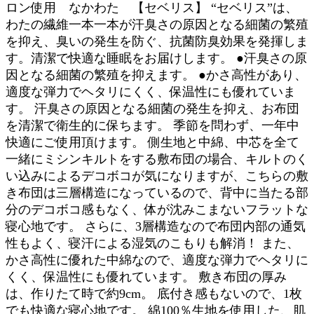
ロン使用 なかわた 【セベリス】 “セベリス”は、
わたの繊維一本一本が汗臭さの原因となる細菌の繁殖
を抑え、臭いの発生を防ぐ、抗菌防臭効果を発揮しま
す。清潔で快適な睡眠をお届けします。 ●汗臭さの原
因となる細菌の繁殖を抑えます。 ●かさ高性があり、
適度な弾力でヘタリにくく、保温性にも優れていま
す。 汗臭さの原因となる細菌の発生を抑え、お布団
を清潔で衛生的に保ちます。 季節を問わず、一年中
快適にご使用頂けます。 側生地と中綿、中芯を全て
一緒にミシンキルトをする敷布団の場合、キルトのく
い込みによるデコボコが気になりますが、こちらの敷
き布団は三層構造になっているので、背中に当たる部
分のデコボコ感もなく、体が沈みこまないフラットな
寝心地です。 さらに、3層構造なので布団内部の通気
性もよく、寝汗による湿気のこもりも解消！ また、
かさ高性に優れた中綿なので、適度な弾力でヘタリに
くく、保温性にも優れています。 敷き布団の厚み
は、作りたて時で約9cm。 底付き感もないので、1枚
でも快適な寝心地です。 綿100％生地を使用した、肌