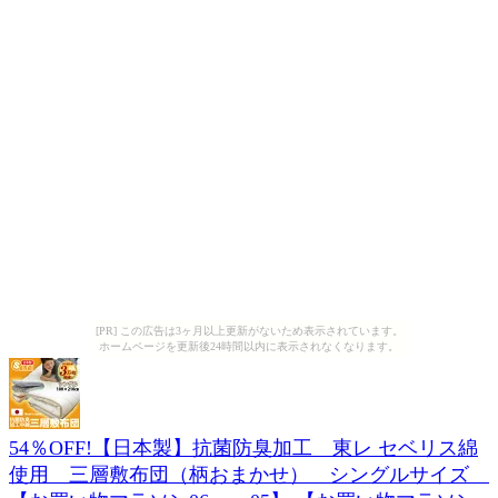
[PR] この広告は3ヶ月以上更新がないため表示されています。
ホームページを更新後24時間以内に表示されなくなります。
54％OFF!【日本製】抗菌防臭加工 東レ セベリス綿
使用 三層敷布団（柄おまかせ） シングルサイズ