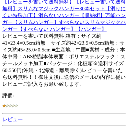
【レビューを書いて送料無料】【レビュー書いて送料
無料】スリムなマジックハンガー30本セット【滑りに
くい特殊加工】滑らないハンガー【収納術】万能ハン
ガー【スリムハンガー】すべらないスリムマジックハ
ンガー【すべらない ハンガー】【ハンガー】
レビューを書いて送料無料 箱有：サイズ約
41×23.4×0.5cm箱無：サイズ約42×23.5×0.5cm箱無：サ
イズ約45×25.0×0.5cm ■生産地：中国■素材・成分：本
体中骨：ABS樹脂本体表面：ポリエステルフック：ス
チールメッキ加工■パッケージ：化粧箱※送料サイズ
60:550円(沖縄・北海道・離島除く)レビューを書いた
ら送料無料！！御注文後に送信のメールの内容に従い
レビューご記入をお願い致します。
評価:
レビュー