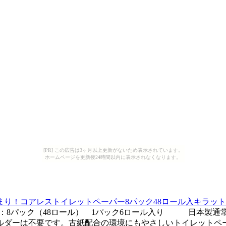
[PR] この広告は3ヶ月以上更新がないため表示されています。
ホームページを更新後24時間以内に表示されなくなります。
！コアレストイレットペーパー8パック48ロール入キラットオ
容量：8パック（48ロール） 1パック6ロール入り 日本製通常の
ダーは不要です。古紙配合の環境にもやさしいトイレットペーパー