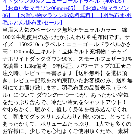
イトダウン90％／ニューゴールドラベル（40NDS）
【お買い物マラソン06more05】 【お買い物マラソン
06】 【お買い物マラソン06送料無料】 【羽毛布団/羽
毛ふとん/掛布団/セール】
当店大人気のベーシック無地ナチュラルカラー。綿
100％生地使用のあったかふんわり羽毛布団です。サ
イズ：150×210cmラベル：ニューゴールドラベルかさ
高：120mm以上キルト：立体キルト充填物：チャイ
ナホワイトダックダウン90％、スモールフェザー10％
充填量：1.3kg備考：5年保証、パワーアップ加工★ご
注文時、レビュー⇒書きます【送料無料】を選択頂
き、レビュー記載をお約束頂いたお客様のみ、送料無
料にてお届け致します。羽毛布団の品質表示（ラベ
ル）について ダウンの一つ一つが、あったかい空気
をたっぷり含んで、冷たい冷気をシャットアウト！
やわらかく、暖かく、優しく身体を包み込んでくれ
て、朝までグッスリ♪ ふんわりと軽いのに、とっても
あったかくて、ボリュームたっぷり。 1人でも多くの
お客様に、少しでも心地よくご使用頂くため、 素材