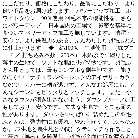
にこだわり、価格にこだわり、品質にこだわり、より
良い商品をお届け致します。 パワーアップ加工 ホ
ワイトダウン 90％使用 羽毛本来の機能性を、さら
にパワーアップ。 日本国内の工場で、厳密な基準に
基づいてパワーアップ加工を施しています。 清潔・
安心で、より保温力のある、ふんわりした羽毛ふとん
に仕上がります。 ◆ 綿100％ 生地使用 （綿ブロ
ード ／ 打ち込み本数 230本） 木綿糸で平織りした
薄手の生地で、ソフトな肌触りが特徴です。 羽毛ふ
とん用としては、最もシンプルな側生地です。 飽き
のこない、ナチュラルベーシックのアイボリーカラー
なので、カバーに柄が透けず、どんなお部屋にも、ど
んなシーンにもピッタリとマッチします。 また、小
さなダウンが噴き出さないよう、ダウンプルーフ加工
もしており、安心です。 丈夫な生地で、とても耐久
性があります。 ダウンをいっぱいに詰めたこの羽毛
ふとんは、弾力性にも優れ、やわらかくて、ふっかふ
か。 表生地と裏生地との間にタテにマチを作ること
で高さ（厚み）を確保し、羽毛が全面に行き渡るよう