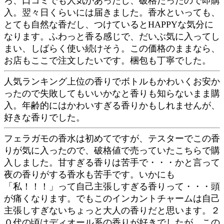
ろ、口コミでも人気があったし、破格だったので即購
入。翌々日くらいには届きました。香水といっても、
とても自然な香だし、つけているとHAPPYな気分に
なります。ふわっと香る感じで、だいぶ気に入ってし
まい、しばらく使い続けそう。この価格のままなら、
お店もここで注文したいです。梱包も丁寧でした。
人気ランキング上位の香りでボトルもかわいくお安か
ったので失敗してもいいかなと香りも知らないまま購
入。年齢的にはかわいすぎる香りかもしれませんが、
好きな香りでした。
フェラガモの香水は初めてですが、テスターでこの香
りが気に入ったので、破格値で売っていたこちらで購
入しました。甘すぎる香りは苦手で・・・かと言って
夜の香りがする香水も苦手です。いかにも
「私！！！」って自己主張しすぎる香りって・・・頭
が痛くなります。でもこのインカントチャームは自己
主張しすぎないちょっと大人の香りだと思います。２
０代の頃はディオール系の香りが好きでしたが、この