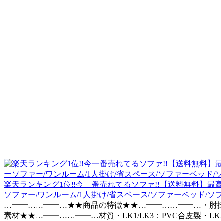
楽天ランキング1位!!今一番売れてるソファ!!【送料無料】最高
ソファー/ワンルーム/1人掛け/省スペース/ソファーベッド/ソフ
…━━……━━…★★商品の特徴★★…━━……━━…・肘掛
素材★★…━━……━━…材質・LK1/LK3：PVC合皮製・L