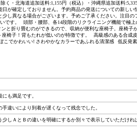
域を除く・北海道追加送料:1,155円（税込）・沖縄県追加送料:
送可能日が確定しておりません。予約商品の発送についての新し
と少し異なる場合がございます。予めご了承ください。注目のフ
いです。 頭部・腰部、各14段階のリクライニング機能で極
タンと折り畳むのができるので、収納が便利な座椅子。座椅子
クト座椅子！背もたれが低いのが特徴です。 高級感のある合成
こぼこでかわいい! さわやかなカラーであふれる清潔感 低反
段にも満足です。
の手違いにより到着が遅くなって残念でした。
う少しＡとＢの違いを明確にするか別々で表示していただけれ