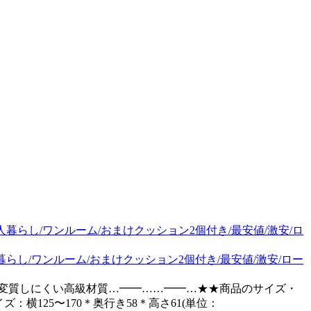
暮らし/ワンルーム/おまけクッション2個付き/最安値/激安/ロー
・変質しにくい高級材質…━━……━━…★★商品のサイズ・
横125〜170＊奥行き58＊高さ61(単位：