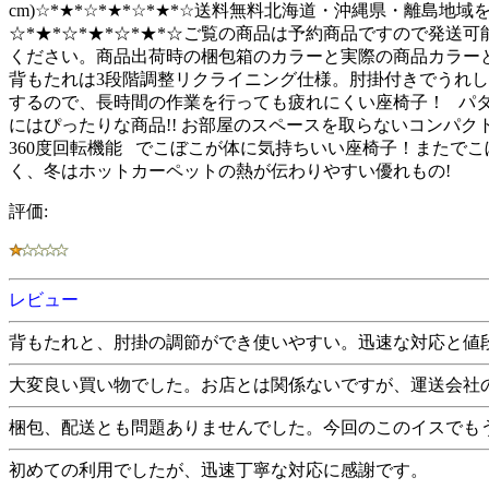
cm)☆*★*☆*★*☆*★*☆送料無料北海道・沖縄県・離島地
☆*★*☆*★*☆*★*☆ご覧の商品は予約商品ですので発
ください。商品出荷時の梱包箱のカラーと実際の商品カラー
背もたれは3段階調整リクライニング仕様。肘掛付きでうれし
するので、長時間の作業を行っても疲れにくい座椅子！ パ
にはぴったりな商品!! お部屋のスペースを取らないコンパ
360度回転機能 でこぼこが体に気持ちいい座椅子！またで
く、冬はホットカーペットの熱が伝わりやすい優れもの!
評価:
レビュー
背もたれと、肘掛の調節ができ使いやすい。迅速な対応と値
大変良い買い物でした。お店とは関係ないですが、運送会社
梱包、配送とも問題ありませんでした。今回のこのイスでも
初めての利用でしたが、迅速丁寧な対応に感謝です。