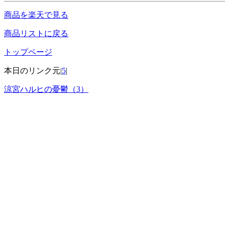
商品を楽天で見る
商品リストに戻る
トップページ
本日のリンク元|
5
|
涼宮ハルヒの憂鬱（3）