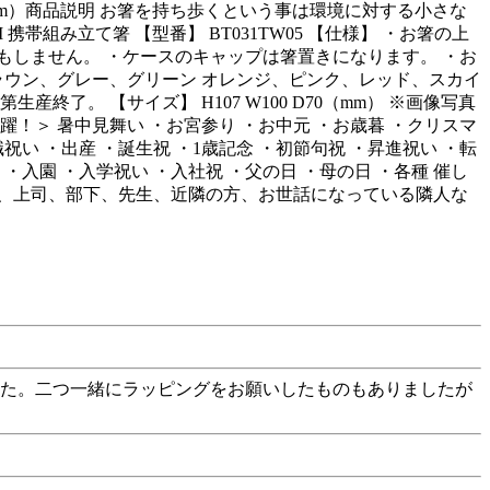
（mm）商品説明 お箸を持ち歩くという事は環境に対する小さな
組み立て箸 【型番】 BT031TW05 【仕様】 ・お箸の上
しません。 ・ケースのキャップは箸置きになります。 ・お
ラウン、グレー、グリーン オレンジ、ピンク、レッド、スカイ
。 【サイズ】 H107 W100 D70（mm） ※画像写真
＞ 暑中見舞い ・お宮参り ・お中元 ・お歳暮 ・クリスマ
祝い ・出産 ・誕生祝 ・1歳記念 ・初節句祝 ・昇進祝い ・転
・入園 ・入学祝い ・入社祝 ・父の日 ・母の日 ・各種 催し
輩、上司、部下、先生、近隣の方、お世話になっている隣人な
した。二つ一緒にラッピングをお願いしたものもありましたが