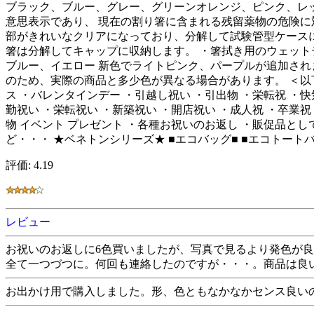
ブラック、ブルー、グレー、グリーンオレンジ、ピンク、レッド、
意思表示であり、 現在の割り箸に含まれる残留薬物の危険に対する
部がきれいなクリアになっており、分解して試験管型ケースに
箸は分解してキャップに収納します。 ・箸拭き用のウェット
ブルー、イエロー 新色でライトピンク、パープルが追加されまし
のため、実際の商品と多少色が異なる場合があります。 ＜以下
ス ・バレンタインデー ・引越し祝い ・引出物 ・栄転祝 ・快
勤祝い ・栄転祝い ・新築祝い ・開店祝い ・成人祝 ・卒業祝
物 イベント プレゼント ・各種お祝いのお返し ・販促品
ど・・・ ★ベネトンシリーズ★ ■エコバッグ■ ■エコトートバ
評価: 4.19
レビュー
お祝いのお返しに6色買いましたが、写真で見るより発色が
全て一つづつに。何回も連絡したのですが・・・。商品は良
お出かけ用で購入しました。形、色ともなかなかセンス良い