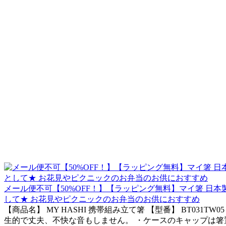
メール便不可【50%OFF！】【ラッピング無料】マイ箸 日本製 ベネ
して★ お花見やピクニックのお弁当のお供におすすめ
【商品名】 MY HASHI 携帯組み立て箸 【型番】 BT0
生的で丈夫、不快な音もしません。 ・ケースのキャップは箸