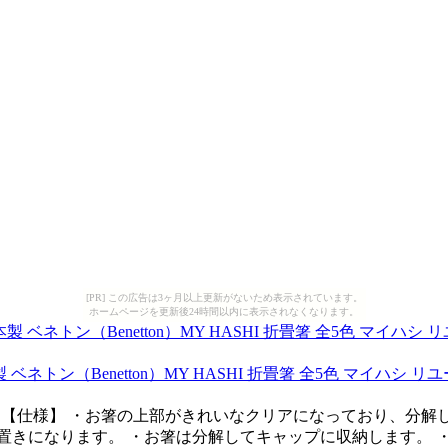
[PR] この広告は3ヶ月以上更新がないため表示されています。
ホームページを更新後24時間以内に表示されなくなります。
トン（Benetton）MY HASHI 折畳箸 全5色 マイハシ 
31TW05 【仕様】 ・お箸の上部がきれいなクリアになっており
置きになります。 ・お箸は分解してキャップに収納します。 