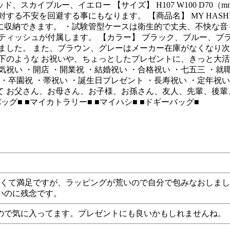
スカイブルー、イエロー 【サイズ】 H107 W100 D70
不安を回避する事にもなります。 【商品名】 MY HASHI 携帯
収納できます。 ・試験管型ケースは衛生的で丈夫、不快な音も
ティッシュが付属します。 【カラー】 ブラック、ブルー、ブ
た。 また、ブラウン、グレーはメーカー在庫がなくなり次第生産終了
のような お祝いや、ちょっとしたプレゼントに、きっと大活躍！
気祝い ・開店 ・開業祝 ・結婚祝い ・合格祝い ・七五三 ・就職
 ・卒園祝 ・帯祝い ・誕生日プレゼント ・長寿祝い ・定年祝い 
として お父さん、お母さん、お子様、お孫さん、友人、先輩、後
ッグ■ ■マイカトラリー■ ■マイハシ■ ■ドギーバッグ■
良くて満足ですが、ラッピングが荒いので自分で包みなおしま
いのに残念です。
ので気に入ってます。プレゼントにも良いかもしれませんね。