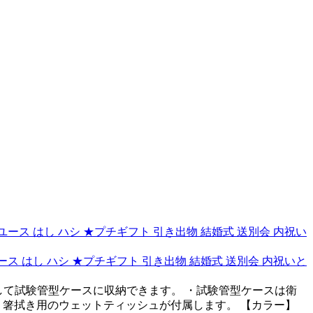
リユース はし ハシ ★プチギフト 引き出物 結婚式 送別会 内祝いと
、分解して試験管型ケースに収納できます。 ・試験管型ケースは衛
・箸拭き用のウェットティッシュが付属します。 【カラー】