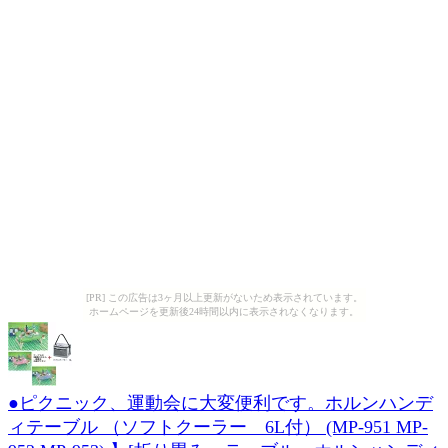
[PR] この広告は3ヶ月以上更新がないため表示されています。
ホームページを更新後24時間以内に表示されなくなります。
●ピクニック、運動会に大変便利です。ホルンハンデ
ィテーブル （ソフトクーラー 6L付） (MP-951 MP-