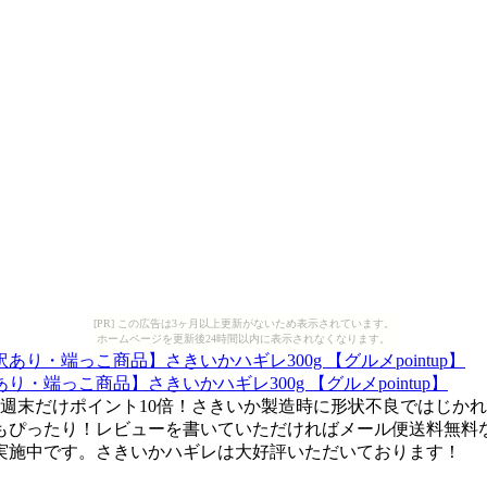
[PR] この広告は3ヶ月以上更新がないため表示されています。
ホームページを更新後24時間以内に表示されなくなります。
端っこ商品】さきいかハギレ300g 【グルメpointup】
週末だけポイント10倍！さきいか製造時に形状不良ではじか
もぴったり！レビューを書いていただければメール便送料無料
実施中です。さきいかハギレは大好評いただいております！