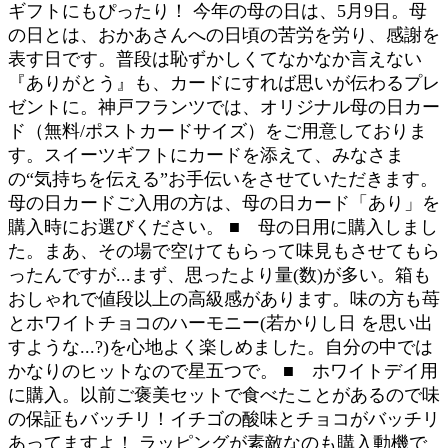
ギフトにもぴったり！ 今年の母の日は、5月9日。母
の日とは、おかあさんへの日頃の苦労を労り、感謝を
表す日です。普段は恥ずかしくてなかなか言えない
『ありがとう』も、カードにすれば思いが伝わるプレ
ゼントに。神戸フランツでは、オリジナル母の日カー
ド（無料/ポストカードサイズ）をご用意しておりま
す。スイーツギフトにカードを添えて、みなさま
の“気持ちを伝える”お手伝いをさせていただきます。
母の日カードご入用の方は、母の日カード「あり」を
購入時にお選びください。 ■ 母の日用に購入しまし
た。まあ、その場で空けてもらって味見もさせてもら
ったんですが...まず、思ったより量(数)が多い。箱も
おしゃれで値段以上の高級感があります。味の方も苺
とホワイトチョコのハーモニー(若かりし日 を思い出
すような...?)を心地よく楽しめました。自分の中では
かなりのヒットなので星五つで。 ■ ホワイトデイ用
に購入。以前ご褒美セットで食べたことがあるので味
の保証もバッチリ！イチゴの酸味とチョコがバッチリ
あってますよ！ ラッピングが素敵なのも購入動機で