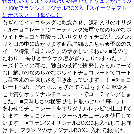
懐かしい苺ミルクの味わいの神戸苺トリュフがたっぷ
り100gフランツオリジナルBOX入【スイーツギフト
にオススメ】【母の日】
もぎたてイチゴをスグに乾燥させ、練乳入りのオリジ
ナルチョコレートでコーティング濃厚でなめらかなホ
ワイトチョコと甘酸っぱいサクサクイチゴが、ふんわ
りと口の中に広がります商品詳細はこちら★季節のス
イーツ特集「苺ミルク」の懐かしい味わい♪ ■苺のこ
だわり… 香りとサクサク感がぎっしりつまったフリ
ーズドライの苺に、独自の技術で開発したミルキーで
お口解けのなめらかなホワイトチョコレートでコート
し苺本来の美味しさを引き出しています！！ ■チョコ
レートへのこだわり… もぎたての苺をすぐに乾燥さ
せ上質なオリジナルチョコレートでコーティングしま
した。 ■美味しさの秘密 少し甘酸っぱい「苺に」に
あわせてチョコレートをオリジナルレシピで仕上げて
います。チョコレートはクーベルチュールを使用して
います。 ●フランツオリジナルBOXにお入れしてお届
け 神戸フランツのオリジナルBOXに入れてお届け。