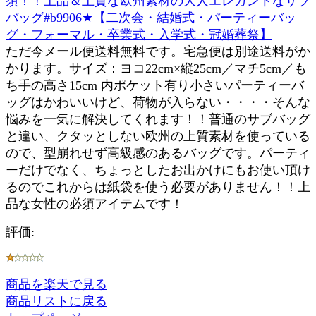
須！！上品＆上質な欧州素材の大人エレガントなサブ
バッグ#b9906★【二次会・結婚式・パーティーバッ
グ・フォーマル・卒業式・入学式・冠婚葬祭】
ただ今メール便送料無料です。宅急便は別途送料がか
かります。サイズ：ヨコ22cm×縦25cm／マチ5cm／も
ち手の高さ15cm 内ポケット有り小さいパーティーバ
ッグはかわいいけど、荷物が入らない・・・・そんな
悩みを一気に解決してくれます！！普通のサブバッグ
と違い、クタッとしない欧州の上質素材を使っている
ので、型崩れせず高級感のあるバッグです。パーティ
ーだけでなく、ちょっとしたお出かけにもお使い頂け
るのでこれからは紙袋を使う必要がありません！！上
品な女性の必須アイテムです！
評価:
商品を楽天で見る
商品リストに戻る