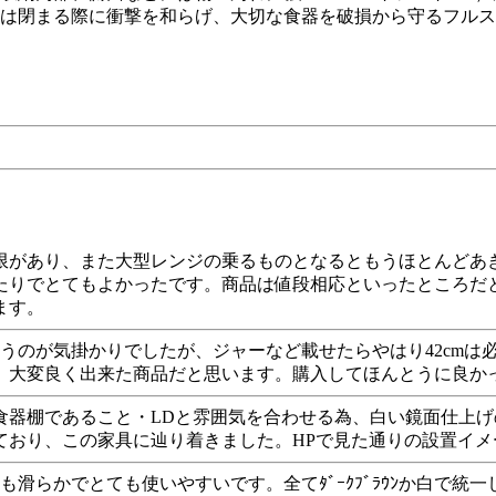
しは閉まる際に衝撃を和らげ、大切な食器を破損から守るフルス
限があり、また大型レンジの乗るものとなるともうほとんどあ
たりでとてもよかったです。商品は値段相応といったところだ
ます。
てしまうのが気掛かりでしたが、ジャーなど載せたらやはり42c
大変良く出来た商品だと思います。購入してほんとうに良かっ
器棚であること・LDと雰囲気を合わせる為、白い鏡面仕上げの扉
ており、この家具に辿り着きました。HPで見た通りの設置イ
ﾄﾞも滑らかでとても使いやすいです。全てﾀﾞｰｸﾌﾞﾗｳﾝか白で統