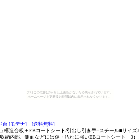
[PR] この広告は3ヶ月以上更新がないため表示されています。
ホームページを更新後24時間以内に表示されなくなります。
[モデナ] [送料無料]
合板 + EBコートシート/引出し引き手=スチール■サイズ:幅59.2
収納内部、側面などには傷・汚れに強いEBコートシート 3）