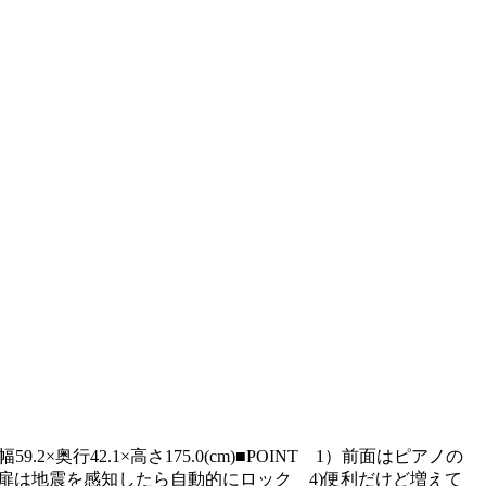
×奥行42.1×高さ175.0(cm)■POINT 1）前面はピアノの
扉は地震を感知したら自動的にロック 4)便利だけど増えて