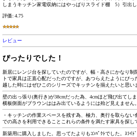
しまうキッチン家電収納にはやっぱりスライド棚 5）引出
評価: 4.75
レビュー
ぴったりでした！
新居にレンジ台を探していたのですが、幅・高さにかなり制
トで家具は正直心配だったのですが、あつらえたようにぴっ
越した時にはぜひこのシリーズでキッチンを揃えたいと思い
壁の出っ張り(奥行き)が38cmだった為、4cmほど飛び出
横板側面がブラウンははみ出ているようには殆ど見えません。
・キッチンの作業スペースを残す為、極力、奥行を取らない食
での高さを利用できることこれらの条件を満たす家具を探し
新築用に購入しました。思ってたよりもｺﾝﾊﾟｸﾄでした。ｽﾗｲ