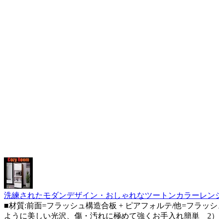
洗練されたモダンデザイン・おしゃれなツートンカラーレンジ台 
■材質:前面=フラッシュ構造合板 + ピアフォルテ/他=フラッシュ構造
ように美しい光沢、傷・汚れに極めて強くお手入れ簡単 2）