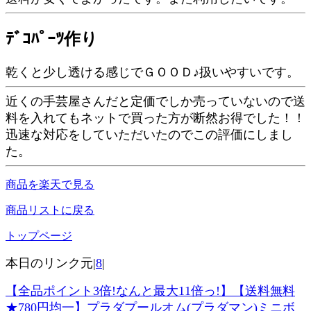
ﾃﾞｺﾊﾟｰﾂ作り
乾くと少し透ける感じでＧＯＯＤ♪扱いやすいです。
近くの手芸屋さんだと定価でしか売っていないので送
料を入れてもネットで買った方が断然お得でした！！
迅速な対応をしていただいたのでこの評価にしまし
た。
商品を楽天で見る
商品リストに戻る
トップページ
本日のリンク元|
8
|
【全品ポイント3倍!なんと最大11倍っ!】【送料無料
★780円均一】プラダプールオム(プラダマン)ミニボ