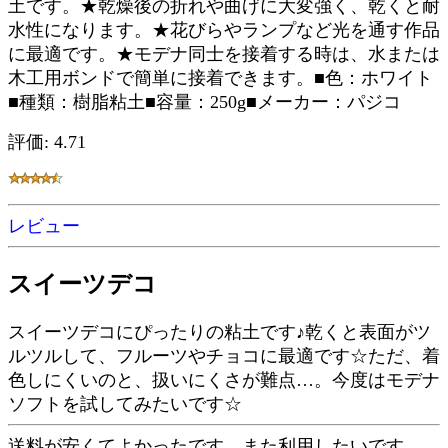
土です。★乾燥後の折れや曲げに大変強く、乾くと耐
水性になります。★花びらやランプなど光を通す作品
に最適です。★モデナ同士を接着する時は、水または
木工用ボンドで簡単に接着できます。■色：ホワイト
■種類：樹脂粘土■容量：250g■メーカー：パジコ
評価: 4.71
レビュー
スイーツデコ
スイーツデコにぴったりの粘土です♪乾くと表面がツ
ルツルして、フルーツやチョコに最適です☆ただ、着
色しにくいのと、扱いにくさが難点…。今度はモデナ
ソフトを試してみたいです☆
送料が安くてよかったです。また利用したいです。