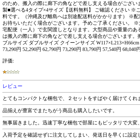
のため、搬入の際に廊下の角などで差し支える場合がござい
製■選べる4タイプ×4サイズ【送料無料】 ご確認ください 
料です。（沖縄及び離島へは別途配送料がかかります） ※配
お待ちいただく場合がございます。予めご了承ください。 ※
宅配便（一人）で玄関渡しとなります。大型商品や重量のある
は搬入の際に廊下の角などで差し支える場合がございます。搬入経路のご確
ブルサイズ ダブルサイズ クイーンサイズ W117×L213×H66cm W136×L213
73,290円 52,290円 62,790円 73,290円 83,790円 57,540円 68
評価:
レビュー
とてもコンパクトな梱包で、２セットをすばやく届けてくれ
品揃えが豊富でまたちがう商品も購入したいです。
無事届きました。迅速丁寧な梱包で部屋にもピッタリで大変
入荷予定を確認せずに注文してしまい、発送日を早くに設定