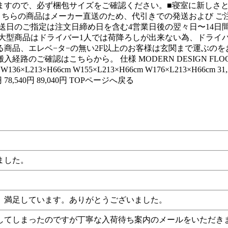
ますので、必ず梱包サイズをご確認ください。■寝室に新しさと
※こちらの商品はメーカー直送のため、代引きでの発送および 
送日のご指定は注文日締め日を含む4営業日後の翌々日〜14日
大型商品はドライバー1人では荷降ろしが出来ない為、ドライ
商品、エレベ−タ−の無い2F以上のお客様は玄関まで運ぶのを
認はこちらから。 仕様 MODERN DESIGN FLOOR-BED
×H66cm W155×L213×H66cm W176×L213×H66cm 31,290円 4
,040円 78,540円 89,040円 TOPページへ戻る
ました。
、満足しています。ありがとうございました。
してしまったのですが丁寧な入荷待ち案内のメールをいただき