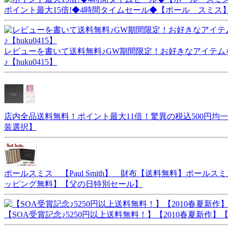
ポイント最大15倍!◆4時間タイムセール◆【ポール スミス】ロ
レビューを書いて送料無料♪GW期間限定！お好きなアイテムを
♪【huku0415】
店内全品送料無料！ポイント最大11倍！驚異の税込500円均一セ
装選択】
ポールスミス 【Paul Smith】 財布【送料無料】ポールスミ
ッピング無料】【父の日特別セール】
【SOA受賞記念♪5250円以上送料無料！】【2010春夏新作】【MADE I