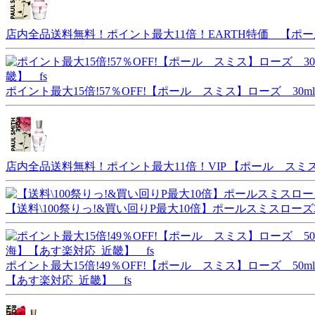
店内全品送料無料！ポイント最大11倍！EARTH特価 【ポール
ポイント最大15倍!57％OFF!【ポール スミス】ローズ 3
店内全品送料無料！ポイント最大11倍！VIP 【ポール スミス】
【送料\100祭りっ!&買い回りP最大10倍】ポールスミスローズ3
ポイント最大15倍!49％OFF!【ポール スミス】ローズ 5
【あす楽対応_近畿】 fs