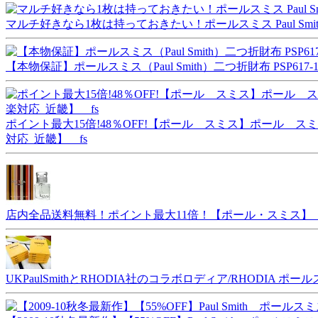
マルチ好きなら1枚は持っておきたい！ポールスミス Paul Smith
【本物保証】ポールスミス（Paul Smith）二つ折財布 PSP617-1
ポイント最大15倍!48％OFF!【ポール スミス】ポール 
対応_近畿】 fs
店内全品送料無料！ポイント最大11倍！【ポール・スミス】 ポー
UKPaulSmithとRHODIA社のコラボロディア/RHODIA