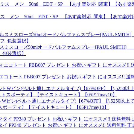
スミス メン 50ml EDT・SP 【あす楽対応_関東】【あす
スミスローズ50mlオードパルファムスプレー[PAUL SMIT
_包装選択】
 エコトート PBB007 プレゼント お祝い ギフト にオススメ!! 送
ン(ベルト通しエナメルタイプ)【67%OFF】【\,5250以上
ティ】【テイストキュート】【05P17may10】
タイ PP340 プレゼント お祝い ギフト にオススメ!! 送料無料 正