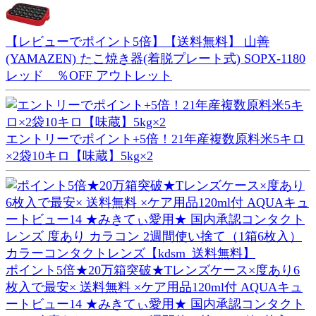
【レビューでポイント5倍】【送料無料】 山善
(YAMAZEN) たこ焼き器(着脱プレート式) SOPX-1180
レッド ％OFF アウトレット
エントリーでポイント+5倍！21年産複数原料米5キロ
×2袋10キロ【味蔵】5kg×2
ポイント5倍★20万箱突破★Tレンズケース×度あり6
枚入で最安× 送料無料 ×ケア用品120ml付 AQUAキュ
ートビュー14 ★みきてぃ愛用★ 国内承認コンタクト