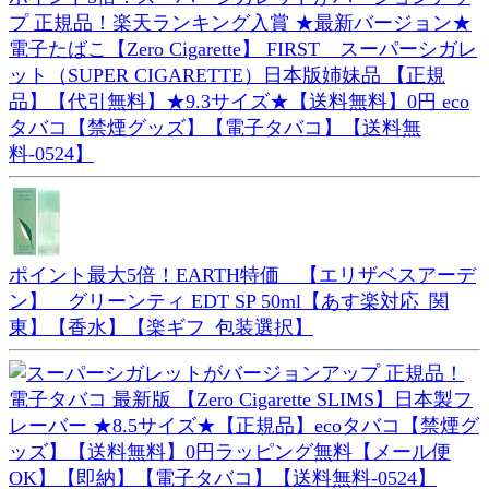
プ 正規品！楽天ランキング入賞 ★最新バージョン★
電子たばこ【Zero Cigarette】 FIRST スーパーシガレ
ット（SUPER CIGARETTE）日本版姉妹品 【正規
品】【代引無料】★9.3サイズ★【送料無料】0円 eco
タバコ【禁煙グッズ】【電子タバコ】【送料無
料-0524】
ポイント最大5倍！EARTH特価 【エリザベスアーデ
ン】 グリーンティ EDT SP 50ml【あす楽対応_関
東】【香水】【楽ギフ_包装選択】