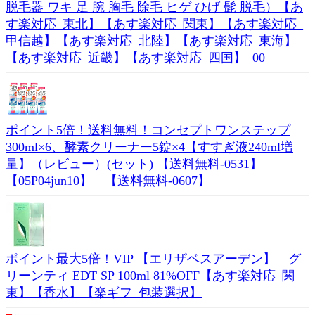
脱毛器 ワキ 足 腕 胸毛 除毛 ヒゲ ひげ 髭 脱毛）【あ
す楽対応_東北】【あす楽対応_関東】【あす楽対応_
甲信越】【あす楽対応_北陸】【あす楽対応_東海】
【あす楽対応_近畿】【あす楽対応_四国】_00_
ポイント5倍！送料無料！コンセプトワンステップ
300ml×6、酵素クリーナー5錠×4【すすぎ液240ml増
量】（レビュー）(セット) 【送料無料-0531】
【05P04jun10】 【送料無料-0607】
ポイント最大5倍！VIP 【エリザベスアーデン】 グ
リーンティ EDT SP 100ml 81%OFF【あす楽対応_関
東】【香水】【楽ギフ_包装選択】