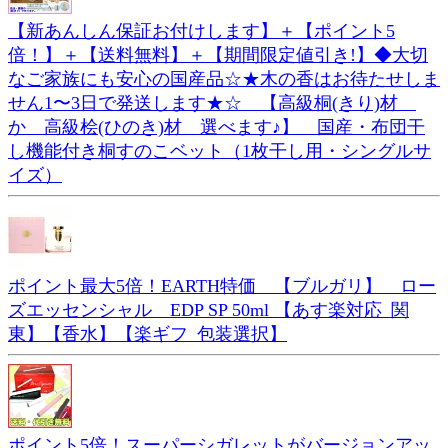
【新あんしん保証お付けします】＋【ポイント5
倍！】＋【送料無料】＋【期間限定値引き!】◆大切
なご家族にも安心の国産品☆★木の香はお待たせしま
せん1〜3日で発送します★☆ 【高級桐(きり)材
か 高級桧(ひのき)材 選べます♪】 国産・布団干
し機能付き桐すのこベット（1枚干し用・シングルサ
イズ）
ポイント最大5倍！EARTH特価 【ブルガリ】 ロー
ズエッセンシャル EDP SP 50ml 【あす楽対応_関
東】【香水】【楽ギフ_包装選択】
ポイント5倍！スーパーシガレットがバージョンアッ