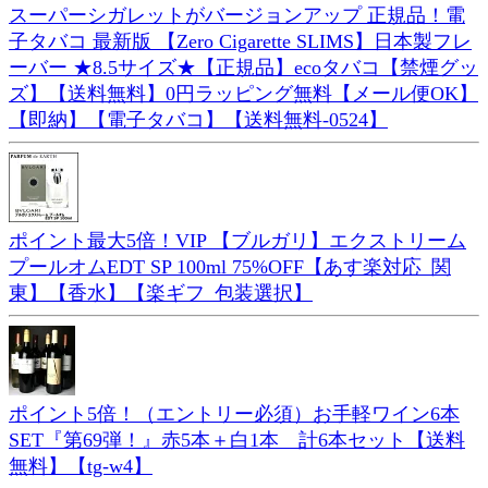
スーパーシガレットがバージョンアップ 正規品！電
子タバコ 最新版 【Zero Cigarette SLIMS】日本製フレ
ーバー ★8.5サイズ★【正規品】ecoタバコ【禁煙グッ
ズ】【送料無料】0円ラッピング無料【メール便OK】
【即納】【電子タバコ】【送料無料-0524】
ポイント最大5倍！VIP 【ブルガリ】エクストリーム
プールオムEDT SP 100ml 75%OFF【あす楽対応_関
東】【香水】【楽ギフ_包装選択】
ポイント5倍！（エントリー必須）お手軽ワイン6本
SET『第69弾！』赤5本＋白1本 計6本セット【送料
無料】【tg-w4】