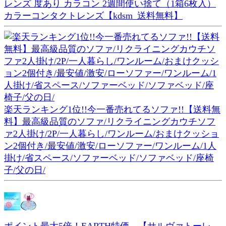
レンズ 度あり カラコン 2週間使い捨て（1箱6枚入）
カラーコンタクトレンズ【kdsm_送料無料】
楽天ランキング1位!!今一番売れてるソファ!!【送料無
料】最高級品質のソファ/リクライニングカウチソフ
ァ2人掛け/2P/一人暮らし/ワンルーム/おまけクッショ
ン2個付き/最安値/激安/ローソファー/ワンルーム/1人
掛け/省スペース/ソファーベッド/ソファベッド/座椅
子/父の日/
ポイント最大5倍！EARTH特価 【サルヴァトーレ