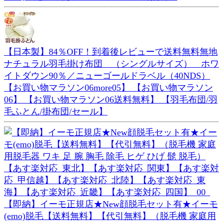
【日本製】84％OFF！到着後レビューで送料無料無地
ナチュラル羽毛掛け布団 （シングルサイズ） ホワ
イトダウン90％／ニューゴールドラベル（40NDS）
【お買い物マラソン06more05】 【お買い物マラソン
06】 【お買い物マラソン06送料無料】 【羽毛布団/羽
毛ふとん/掛布団/セール】
【即納】イーモ正規店★New顔脱毛セット有★イーモ
(emo)脱毛【送料無料】【代引無料】（脱毛機 家庭用