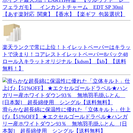
フェラガモ】 インカントチャーム EDT SP 30ml
【あす楽対応_関東】【香水】【楽ギフ_包装選択】
楽天ランクで常に上位！トイレットペーパーはキラッ
トで決まり！コアレストイレットペーパー8パック48
ロール入キラットオリジナル【kdsm】【kb】【送料
無料！】
滑らかな超長綿に保温性に優れた「立体キルト」仕上
げ♪【51%OFF】 ★エクセルゴールドラベル★ハンガ
リー産ホワイトダウン93％ 無地羽毛掛ふとん [日
本製] 超長綿使用 シングル【送料無料】