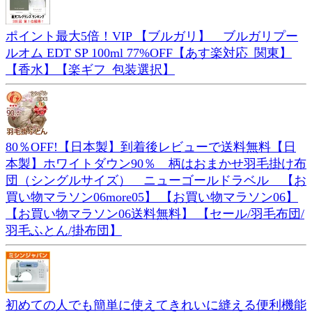
ポイント最大5倍！VIP 【ブルガリ】 ブルガリプー
ルオム EDT SP 100ml 77%OFF【あす楽対応_関東】
【香水】【楽ギフ_包装選択】
80％OFF!【日本製】到着後レビューで送料無料【日
本製】ホワイトダウン90％ 柄はおまかせ羽毛掛け布
団（シングルサイズ） ニューゴールドラベル 【お
買い物マラソン06more05】 【お買い物マラソン06】
【お買い物マラソン06送料無料】 【セール/羽毛布団/
羽毛ふとん/掛布団】
初めての人でも簡単に使えてきれいに縫える便利機能