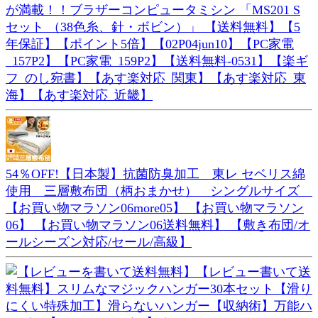
が満載！！ブラザーコンピュータミシン 「MS201 S
セット （38色糸、針・ボビン）」 【送料無料】【5
年保証】【ポイント5倍】【02P04jun10】【PC家電
_157P2】【PC家電_159P2】【送料無料-0531】【楽ギ
フ_のし宛書】【あす楽対応_関東】【あす楽対応_東
海】【あす楽対応_近畿】
54％OFF!【日本製】抗菌防臭加工 東レ セベリス綿
使用 三層敷布団（柄おまかせ） シングルサイズ
【お買い物マラソン06more05】 【お買い物マラソン
06】 【お買い物マラソン06送料無料】 【敷き布団/オ
ールシーズン対応/セール/高級】