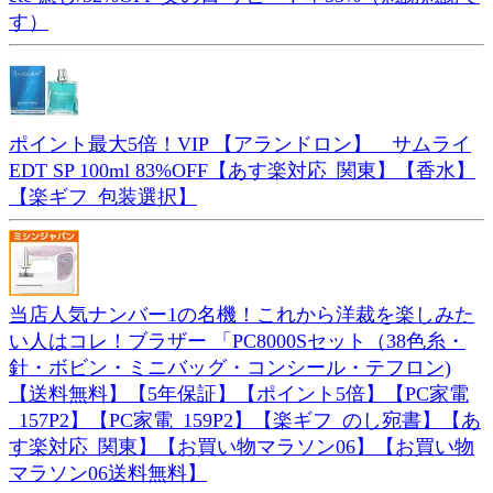
す）
ポイント最大5倍！VIP 【アランドロン】 サムライ
EDT SP 100ml 83%OFF【あす楽対応_関東】【香水】
【楽ギフ_包装選択】
当店人気ナンバー1の名機！これから洋裁を楽しみた
い人はコレ！ブラザー 「PC8000Sセット（38色糸・
針・ボビン・ミニバッグ・コンシール・テフロン)
【送料無料】【5年保証】【ポイント5倍】【PC家電
_157P2】【PC家電_159P2】【楽ギフ_のし宛書】【あ
す楽対応_関東】【お買い物マラソン06】【お買い物
マラソン06送料無料】