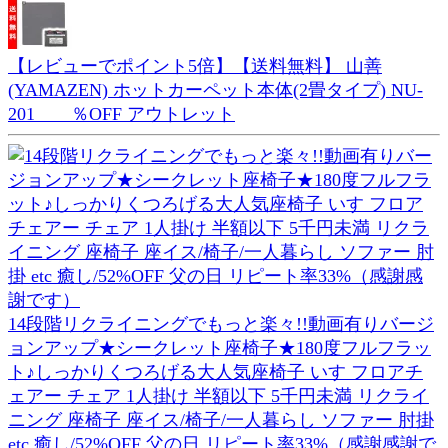
【レビューでポイント5倍】【送料無料】 山善
(YAMAZEN) ホットカーペット本体(2畳タイプ) NU-
201 ％OFF アウトレット
14段階リクライニングでもっと楽々!!動画有りバージ
ョンアップ★シークレット座椅子★180度フルフラッ
ト♪しっかりくつろげる大人気座椅子 いす フロアチ
ェアー チェア 1人掛け 半額以下 5千円未満 リクライ
ニング 座椅子 座イス/椅子/一人暮らし ソファー 肘掛
etc 癒し/52%OFF 父の日 リピート率33%（感謝感謝で