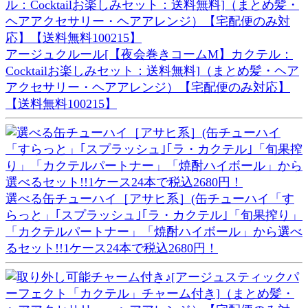
アージュクルール[【夜会巻きコームM】カクテル：
Cocktailお楽しみセット：送料無料]（まとめ髪・ヘア
アクセサリー・ヘアアレンジ）【宅配便のみ対応】
【送料無料100215】
選べる缶チューハイ［アサヒ系］(缶チューハイ「す
らっと」｢スプラッシュ｣｢ラ・カクテル｣「旬果搾り」
「カクテルパートナー」「焼酎ハイボール」から選べ
るセット!!1ケース24本で税込2680円！