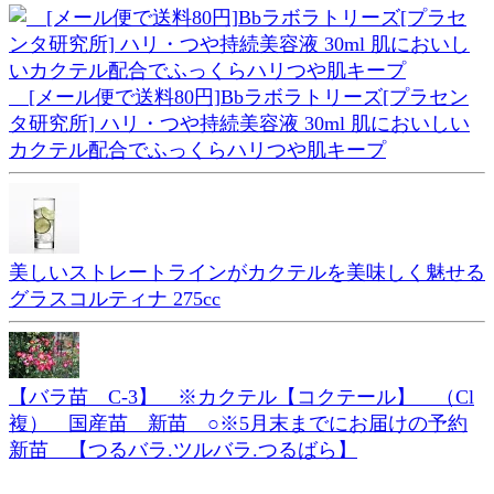
[メール便で送料80円]Bbラボラトリーズ[プラセン
タ研究所] ハリ・つや持続美容液 30ml 肌においしい
カクテル配合でふっくらハリつや肌キープ
美しいストレートラインがカクテルを美味しく魅せる
グラスコルティナ 275cc
【バラ苗 C-3】 ※カクテル【コクテール】 （Cl
複） 国産苗 新苗 ○※5月末までにお届けの予約
新苗 【つるバラ.ツルバラ.つるばら】