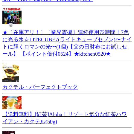
★〔在庫アリ！〕〔業界震撼〕連続使用72時間！7色
に光る氷☆LITECUBE7(ライトキューブセブン)〜ナイ
トに輝くロマンの光〜(1個)【父の日財布にお試しセ
ール】 【ポイント倍付0524】★kitchen0520★
カクテル・パーフェクトブック
【送料無料】[紅茶]Aloha！リゾート気分な紅茶ハワ
イアン・カクテル(50g)