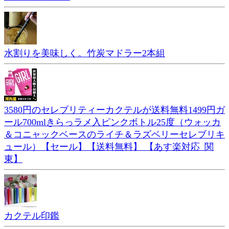
水割りを美味しく。竹炭マドラー2本組
3580円のセレブリティーカクテルが送料無料1499円ガ
ール700mlきらっラメ入ピンクボトル25度（ウォッカ
＆コニャックベースのライチ＆ラズベリーセレブリキ
ュール）【セール】【送料無料】 【あす楽対応_関
東】
カクテル印鑑