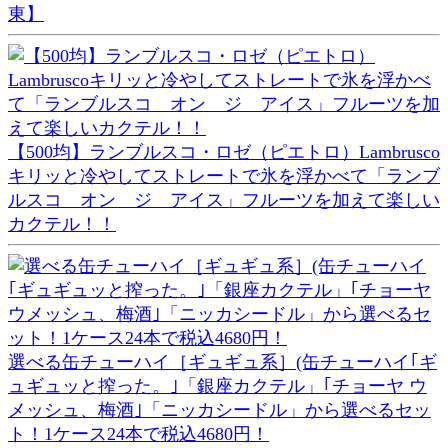
東】
【500均】ランブルスコ・ロゼ（ピエトロ）Lambrusco
キリッと冷やしてストレートで氷を浮かべて「ランブ
ルスコ オン ジ アイス」フルーツを加えて楽しい
カクテル！！
選べる缶チューハイ［ギュギュ系］(缶チューハイ｢ギ
ュギュッと搾った。｣「銀座カクテル」｢チョーヤ ウ
メッシュ、梅酒｣「ニッカシードル」から選べるセッ
ト！1ケース24本で税込4680円！