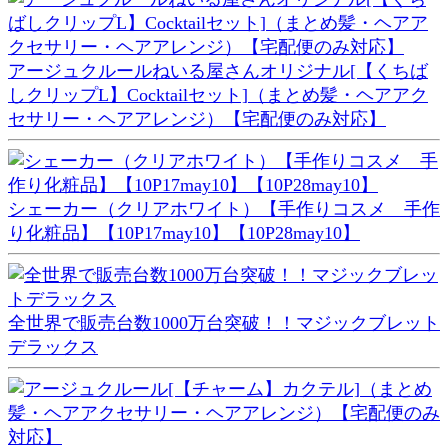
アージュクルールねいる屋さんオリジナル[【くちば
しクリップL】Cocktailセット]（まとめ髪・ヘアアク
セサリー・ヘアアレンジ）【宅配便のみ対応】
シェーカー（クリアホワイト）【手作りコスメ 手作
り化粧品】【10P17may10】【10P28may10】
全世界で販売台数1000万台突破！！マジックブレット
デラックス