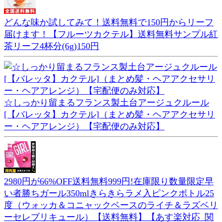
どんな味か試してみて！送料無料で150円からリーフ
届けます！【フルーツカクテル】送料無料サンプル紅
茶リーフ4杯分(6g)150円
☆しっかり留まるフランス製土台アージュクルール
[【バレッタ】カクテル]（まとめ髪・ヘアアクセサリ
ー・ヘアアレンジ）【宅配便のみ対応】
2980円が66%OFF送料無料999円!在庫限り数量限定早
い者勝ちガール350mlきらきらラメ入ピンクボトル25
度（ウォッカ＆コニャックベースのライチ＆ラズベリ
ーセレブリキュール）【送料無料】【あす楽対応_関